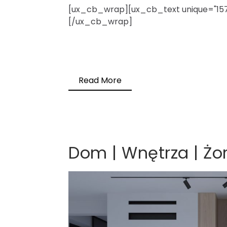
[ux_cb_wrap][ux_cb_text unique="1574
[/ux_cb_wrap]
Read More
Dom | Wnętrza | Żo