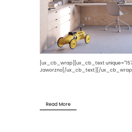
[ux_cb_wrap][ux_cb_text unique="1574
Jaworzno[/ux_cb_text][/ux_cb_wrap
Read More