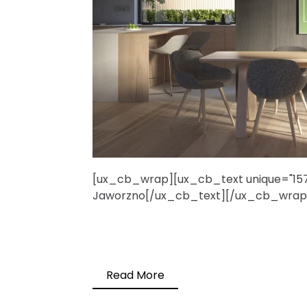
[ux_cb_wrap][ux_cb_text unique="1574
Jaworzno[/ux_cb_text][/ux_cb_wrap
Read More