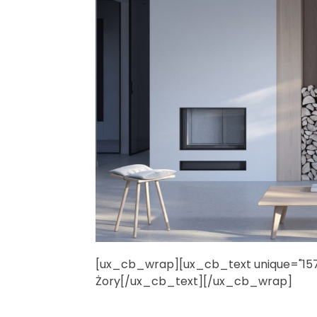
[ux_cb_wrap][ux_cb_text unique="1574
Żory[/ux_cb_text][/ux_cb_wrap]