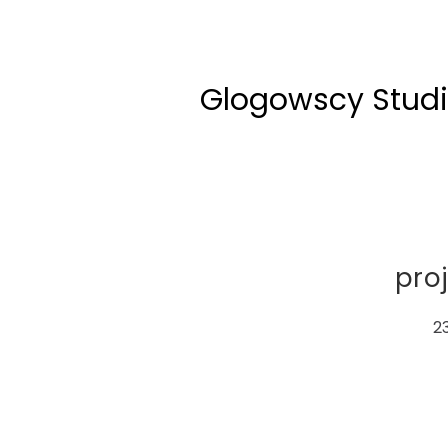
Glogowscy Stud
pro
2